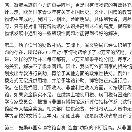
感、凝聚民族向心力的重要阵地；更是国有博物馆的有效补充
计显示，欧美国家青少年有关其本国历史、文化、国情的教育
物馆中完成的。我国与之相比，差距明显。具体到我省，则差
府，只有将对非国有博物馆的认识提高到这样的高度，提高到
物馆发展中遇到的一些瓶颈性问题才能得到很好的解决。
第二，给予适当的财政补贴。实际上，省文物局已经认识到了
题的存在，所以在2013年对7家博物馆给予了52万元的奖励
是，这样的奖励并非每年都有，52万元如果平均分配，每家
的关爱，解决不了根本问题。因此，我省可依据国家的相关“意
划拨出专款进行资助，再给予其他方面的政策性扶持。例如：
拨方式无偿提供用地，并给予建馆补助。博物馆正式运行后，
取。在接受捐赠、门票收入、非营利性收入方面，可按现行税
馆，如果资金确实不足，在缴纳土地使用税、房门税有困难的
学专家委员会，根据《非国有博物馆运行评估指标体系（试行
馆给予大幅度奖励。相关部门提供经费，分批将从业人员中无
学等高校的文博专业学习。诸如此类，都是解决我省非国有博
第三，鼓励非国有博物馆自身“造血”功能的不断提高。从非