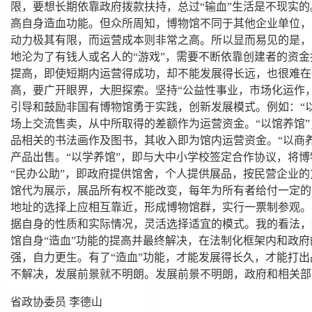
限，要想长期依靠政府拨款扶持，总过“输血”生活是不现实
高自身造血功能。但众所周知，博物馆不同于其他企业单位，
动力极其有限，而运营成本则非常之高。所以显而易见的是，
地沦为了有钱人或名人的“游戏”，需要不断依靠创建者的资金
提高，即使短期内运营得成功，却不能发展得长远，也很难在
高，要广开眼界，大胆探索。坚持“公益性事业，市场化运作
引导和鼓励非国有博物馆勇于实践，创新发展模式。例如：“
场上交流售卖，从中所取得的差额作为运营资金。“以馆养馆
品相关的书法画作及图书，其收入即为馆内运营资金。“以商养
产品出售。“以学养馆”，即与大中小学校签定合作协议，将
“民办公助”，即政府提供馆舍，个人提供展品，按民营企业的
馆代为展示，展品所有权不能改变，每年为所有者给付一定的
地址的选择上应相互靠近，形成博物馆群，实行一票制参观。
据自身的性质和实际情况，灵活选择适宜的模式。我的看法，
馆自身“造血”功能的提高并最终解决，在法制化框架内和政
强，自力更生。有了“造血”功能，才能发展得长久，才能打
不解决，发展前景就不明朗。发展前景不明朗，政府和相关部
省政协委员 李德山