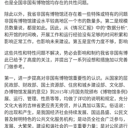
也是全国非国有博物馆均存在的共性问题。
除此以外，我省非国有博物馆还存在着一些特殊或特有的问题
非国有博物馆建设水平较高地区一个市的数量多。第二是规模
员数量说，都是如此。因此，从《情况汇报》中的“数据分析
和开馆的时间晚，开展工作和运行经验没有足够的时间积累和
影响正常工作，也影响未来建设。第五是宣传力度不够，影响
这些共性和特性问题不解决，势必会影响和制约我省非国有博
此已给予了高度的关注，并提出了一系列设想和措施加以完善
门做参考。
第一，进一步提高对非国有博物馆重要性的认识。从国家的层面上
民政部、财政部、国土资源部、住房和城乡建设部、文化部、
办博物馆发展的意见》到2015年3月国务院颁布《博物馆条
展、运行、管理、性质等等，均做了详切的说明和规定，充分
文化大省的吉林省更应责无旁贷，并认真加以落实。俗话说：
的出现和产生，是我国经济社会持续发展、国运昌盛、公民文
普及鲜明特色的公共文化服务机构；是动员全社会广泛参与，
发展、大繁荣，建设和谐社会的一支重要力量；是对公民进行