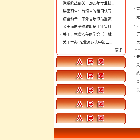
·
党委统战部关于2025年专业技...
·
党
·
讲座预告：台湾人的祖国认同...
·
党
·
讲座预告：中外音乐作品鉴赏
·
讲
·
关于面向全校教职员工征集社...
·
讲
·
关于吉林省欧美同学会（吉林...
·
关于举办“东北师范大学第二...
·
关
-更多-
·
关
·
关
·
统
·
关
·
关