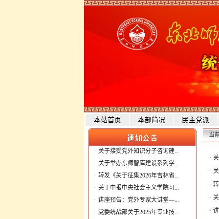
本站首页
本部简况
民主党派
当
·
关于接受党外知识分子咨询建...
·
关
·
关于举办东师智库建设系列学...
·
关
·
转发《关于征集2026年吉林省...
·
转
·
关于申报中央社会主义学院习...
·
关
·
讲座预告：党外专家大讲堂—...
·
讲
·
党委统战部关于2025年专业技...