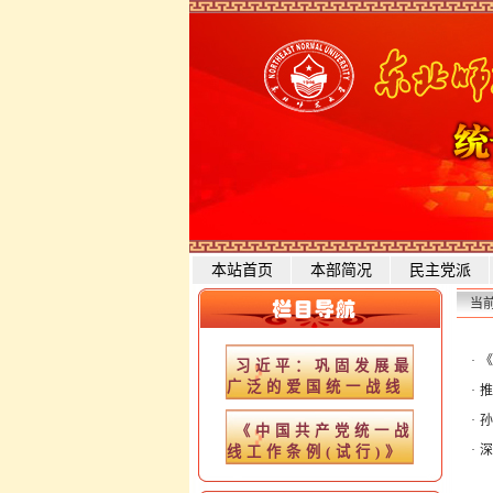
本站首页
本部简况
民主党派
当
·
《
习近平：巩固发展最
广泛的爱国统一战线
·
推
·
孙
《中国共产党统一战
·
深
线工作条例(试行)》