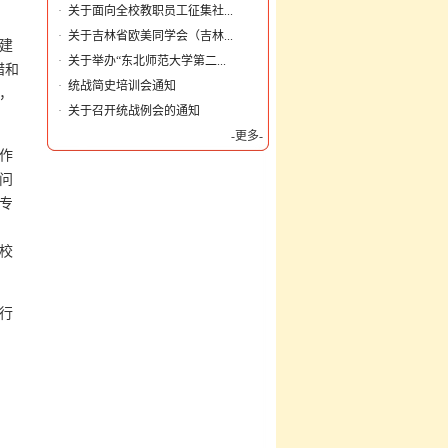
·
关于面向全校教职员工征集社...
·
关于吉林省欧美同学会（吉林...
建
·
关于举办“东北师范大学第二...
措和
·
统战简史培训会通知
，
·
关于召开统战例会的通知
-更多-
作
问
专
校
行