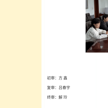
初审：方 鑫
复审：吕春宇
终审：解 玲