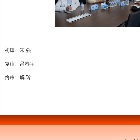
初审：宋 强
复审：吕春宇
终审：解 玲