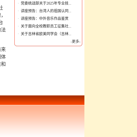
·
党委统战部关于2025年专业技...
社
·
讲座预告：台湾人的祖国认同...
德，
·
讲座预告：中外音乐作品鉴赏
台
·
关于面向全校教职员工征集社...
的法
·
关于吉林省欧美同学会（吉林...
-更多-
前来
团体
梁和