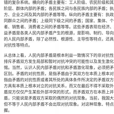
错的复杂系统。横向的矛盾主要有：工人阶级、农民阶级和其
阶层、群体内部的矛盾；各民族之间与各民族内部的矛盾；执
方、企业之间及其内部的矛盾等等。纵向的矛盾主要有：执政
同群众之间的矛盾；上级同下级之间的矛盾；国家、集体、个
者、销售者、消费者之间的矛盾等等。这些矛盾表现在经济、
益矛盾是各类人民内部矛盾产生的根源，是影响、制约、导向
的人民内部矛盾，除了必然性、根源性、主导性等特点，还具
对抗性等特点。
从总体上看，人民内部矛盾是根本利益一致情况下的非对抗性
排斥矛盾双方发生局部和暂时对抗冲突的可能性以及发生激化
惕。当然，认识人民内部矛盾对抗和矛盾激化现象，必须把矛
区别。矛盾的对抗性质，是指矛盾由于其双方在本质上根本对
指由矛盾的对抗性质或者其所处的具体条件所决定的矛盾双方
方具有本质上根本对立的对抗关系，而又在最后不得不采取外
盾双方仅仅产生某些外部冲突的形式，而矛盾双方在本质上并
盾，只能说是矛盾双方采取的偶然的对抗现象。当前，我国大
但不等于人民内部矛盾不会出现对抗现象。对这种现象、特点
握。