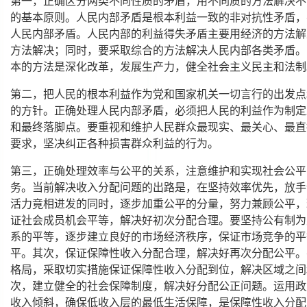
第一，正确区分两类不同性质的矛盾，用不同质的方法解决不
的基本原则。人民内部矛盾是根本利益一致的非对抗性矛盾，
人民内部矛盾。人民内部的利益得失矛盾主要用经济的方法解
方法解决；同时，要采取综合的方法解决人民内部各类矛盾。
本的方法是深化改革，发展生产力，健全社会主义民主和法制
第二，把人民的根本利益作为党和国家机关一切言行的出发点
的方针。正确处理人民内部矛盾，必须把人民的利益作为制定
和最终落脚点。要重视和维护人民群众最现实、最关心、最直
要求，坚决纠正各种损害群众利益的行为。
第三，正确处理效率与公平的关系，注意维护和实现社会公平
务。当前解决收入分配问题的出路是，在坚持效率优先，放手
活力竟相进发的同时，逐步加重公平的分量，努力兼顾公平，
证社会成员机会平等，解决好初次分配合理。要坚持公有制为
系的平等，逐步建立良好的市场经济秩序，保证市场竞争的平
平。其次，保证保障性收入分配合理，解决好再次分配公平。
格局，采取切实措施保证保障性收入分配到位，解决区域之间
次，建立健全的社会保障制度，解决好分配公正问题。运用政
收入倾斜，确保低收入层的最低生活保障，是保障性收入分配