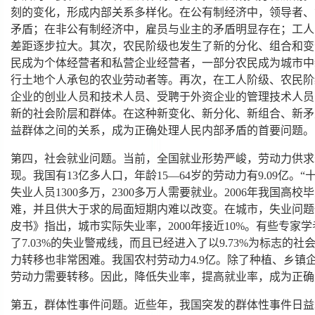
刻的变化，形成内部关系多样化。在公有制经济中，领导者、
矛盾；在非公有制经济中，雇员与业主的矛盾明显存在；工人
差距逐步拉大。其次，农民阶级也发生了新的分化、组合和变
民成为个体经营者和私营企业经营者，一部分农民成为城市中
行土地个人承包的农业劳动者等。再次，在工人阶级、农民阶
企业的创业人员和技术人员、受聘于外资企业的管理技术人员
新的社会阶层和群体。在这种新变化、新分化、新组合、新矛
益群体之间的关系，成为正确处理人民内部矛盾的首要问题。
第四，社会就业问题。当前，全国就业形势严峻，劳动力供求
现。我国有13亿多人口，年龄15—64岁的劳动力有9.09亿。“
失业人员1300多万，2300多万人需要就业。2006年我国高
难，并且供大于求的局面短期内难以改变。在城市，失业问题也
皮书》指出，城市实际失业率，2000年接近10%。有些专家
了7.03%的失业警戒线，而且已经进入了以9.73%为标志的
力转移也非常困难。我国农村劳动力4.9亿。除了种植、乡镇企
劳动力需要转移。因此，降低失业率，提高就业率，成为正确
第五，群体性事件问题。近些年，我国突发的群体性事件日益