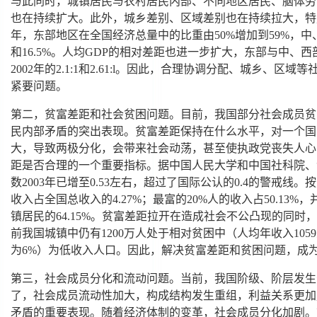
与此同时，城镇居民与农村居民内部、不同地区居民、脑体劳
也在持续扩大。此外，城乡差别、区域差别也在持续拉大，特别体
年，东部地区在全国经济总量中的比重由50%增加到59%，中、西
和16.5%。人均GDP的相对差距也进一步扩大，东部与中、西部分别由
2002年的2.1:1和2.61:l。因此，合理协调分配、城乡、
紧要问题。
第二，贫富差距和社会贫困问题。目前，我国部分社会成员贫
民内部矛盾的突出表现。贫富差距保持在什么水平，对一个国
大，导致两极分化，会带来社会动荡，甚至使执政党丧失人心
距是否合理的一个重要指标。据中国人民大学和中国社科院、
数2003年已增至0.53左右，超过了国际公认的0.4的警戒线
收入占全国总收入的4.27%；最富的20%人的收入占50.13
镇居民的64.15%。贫富差距拉开在造成社会不公凸现的同
前我国城镇中仍有1200万人处于相对贫困中（人均年收入105
为6%）为低收入人口。因此，解决贫富差距和贫困问题，成
第三，社会成员分化和流动问题。当前，我国阶级、阶层发生
了，社会成员流动性加大，构成结构发生重组，利益关系更加
矛盾的重要表现。随着经济体制的变革，社会成员分化加剧。