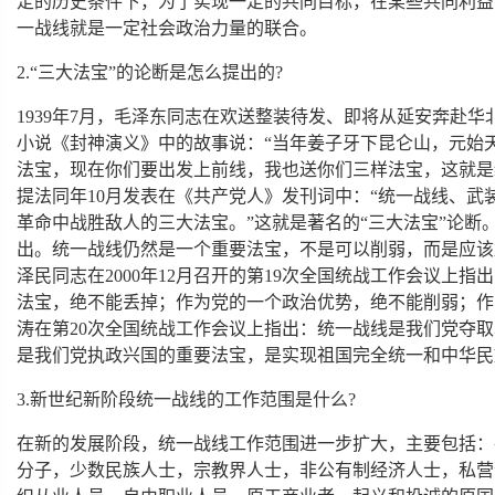
定的历史条件下，为了实现一定的共同目标，在某些共同利益
一战线就是一定社会政治力量的联合。
2.“三大法宝”的论断是怎么提出的?
1939年7月，毛泽东同志在欢送整装待发、即将从延安奔赴
小说《封神演义》中的故事说：“当年姜子牙下昆仑山，元始
法宝，现在你们要出发上前线，我也送你们三样法宝，这就是
提法同年10月发表在《共产党人》发刊词中：“统一战线、武
革命中战胜敌人的三大法宝。”这就是著名的“三大法宝”论断
出。统一战线仍然是一个重要法宝，不是可以削弱，而是应该
泽民同志在2000年12月召开的第19次全国统战工作会议上
法宝，绝不能丢掉；作为党的一个政治优势，绝不能削弱；作
涛在第20次全国统战工作会议上指出：统一战线是我们党夺
是我们党执政兴国的重要法宝，是实现祖国完全统一和中华民
3.新世纪新阶段统一战线的工作范围是什么?
在新的发展阶段，统一战线工作范围进一步扩大，主要包括：
分子，少数民族人士，宗教界人士，非公有制经济人士，私营