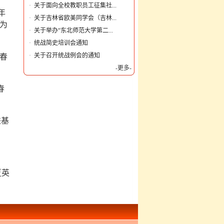
·
关于面向全校教职员工征集社...
年
·
关于吉林省欧美同学会（吉林...
为
·
关于举办“东北师范大学第二...
·
统战简史培训会通知
·
关于召开统战例会的通知
春
-更多-
春
进基
夏英