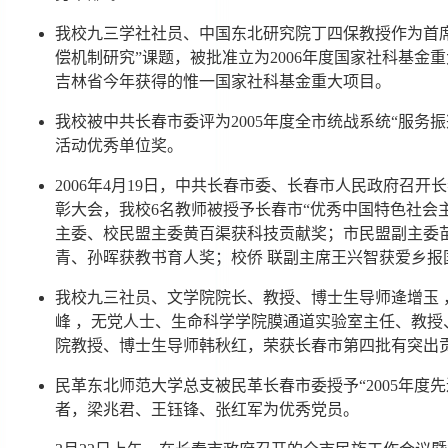
我校九三学社社员、中国东北研究院丁四保教授作为首
偿机制研究”课题，被批准立为2006年度国家社科基金
吉林省今年获得的惟一国家社科基金重大项目。
我校被中共长春市委评为2005年度全市统战系统“服务
活动优秀单位奖。
2006年4月19日，中共长春市委、长春市人民政府召
彰大会，我校6名教师被授予长春市“优秀中国特色社会
主委、校民盟主委黄百渠获科技贡献奖；市民盟副主委
青、孙晖获教书育人奖；校侨 联副主席王兴智获爱乡报
我校九三社员、文学院院长、教授、博士生导师逄增玉
峰 ，无党人士、生命科学学院膜通道实验室主任、教
院教授、博士生导师韩秋红，荣获长春市第四批有突出
民革东北师范大学总支被民革长春市委授予“2005年度
者，梁兆君、王钰锋、张红军为优秀党员。