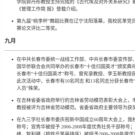
学院郭丹彤教授主持完成的《古代埃及对外关系研究》
《管理工作简 报》登载介绍。
第九届“桃李杯”舞蹈比赛在辽宁沈阳落幕，我校民革党
赛论文评比二等奖。
九月
在中共长春市委统一战线工作部、中共长春市委宣传部
国华侨联合会共同举办的长春市“十佳归国英才”颁奖典
长春市“十佳归国英才”称号、曾宪录教授、李玉新教授
此次活动中，长春市有10名同志 和13名同志分获长春市
人员”殊荣。
在吉林省委省政府举行的吉林省劳动模范表彰大会上，
教授被评为吉林省劳动模范。省委省政府主要领导为获
在九三学社长春市委庆祝新中国成立60周年大会上，我校九
称号；宫秀华被授予 2006-2008年度优秀社务干部
峰、智利疆（按姓氏笔画排序）被授予2006-2008年度