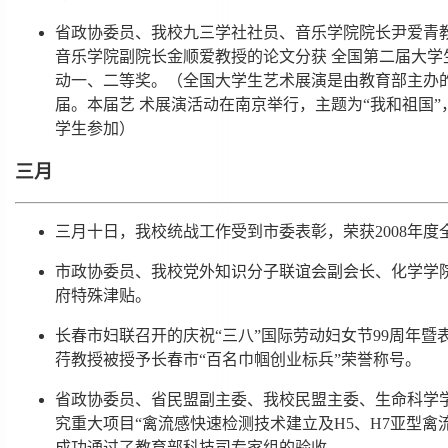
省政协委员、我校九三学社社员、音乐学院院长尹爱青
音乐学院副院长金顺爱教授的论文分获 全国第二届大
动一、二等奖。（全国大学生艺术展演是由教育部主办
届。本届艺 术展演活动在南京举行，主题为“我和祖国”，
学生参加）
三月
三月十日，我校统战工作受到市委表彰，荣获2008年
市政协委员、我校党外知识分子联谊会副会长、化学学院
府特殊津贴。
长春市妇联召开的庆祝“三八”国际劳动妇女节99周年
荇教授被授予长春市“百名巾帼创业标兵”荣誉称号。
省政协委员、省民盟副主委、我校民盟主委、生命科学
究重大项目“禽流感快速检测技术建立及H5、H7亚型禽
成功通过了教育部科技司专家组的验收。