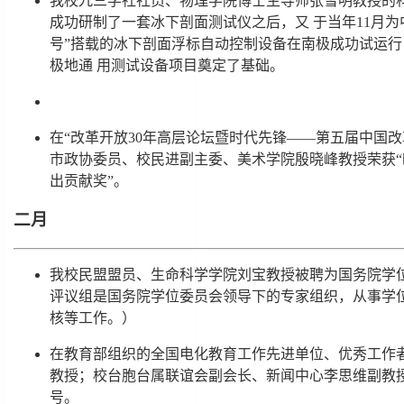
我校九三学社社员、物理学院博士生导师张雪明教授的科研
成功研制了一套冰下剖面测试仪之后，又 于当年11月为
号”搭载的冰下剖面浮标自动控制设备在南极成功试运
极地通 用测试设备项目奠定了基础。
在“改革开放30年高层论坛暨时代先锋——第五届中国
市政协委员、校民进副主委、美术学院殷晓峰教授荣获
出贡献奖”。
二月
我校民盟盟员、生命科学学院刘宝教授被聘为国务院学
评议组是国务院学位委员会领导下的专家组织，从事学
核等工作。）
在教育部组织的全国电化教育工作先进单位、优秀工作
教授；校台胞台属联谊会副会长、新闻中心李思维副教
号。