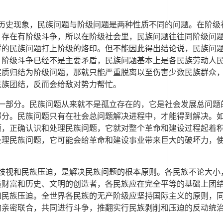
历史现象，民族问题与阶级问题是两种性质不同的问题。在阶级
，存在有阶级斗争，所以在阶级社会里，民族问题往往同阶级问
样的民族问题打上阶级的烙印。但不能因此得出结论说，民族问
，阶级斗争已经不是主要矛盾，民族问题基本上是各民族劳动人
实质归结为阶级问题，那就只能严重脱离以至伤害少数民族群众
民族团结，反而会给敌对势力帮忙。
一部分。民族问题从来就不是孤立存在的，它是社会发展总问题
部分。民族问题只有在社会总问题解决进程中，才能得到解决。
题，正确认识和处理民族问题，它就对整个革命和建设过程起着
处理民族问题，它可能会给革命和建设事业带来巨大的破坏力，
。
歧视和民族压迫，是解决民族问题的根本原则。各民族不论大小
质财富和历史、文明的创造者，各民族应在完全平等的基础上团
和民族压迫。全世界各民族的无产阶级应坚持国际主义的原则，
的亲密联合，共同进行斗争，推翻实行民族剥削和压迫的反动统