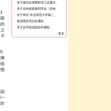
·
关于面向全校教职员工征集社...
·
关于吉林省欧美同学会（吉林...
社
·
关于举办“东北师范大学第二...
题联
·
统战简史培训会通知
题的
·
关于召开统战例会的通知
民之
-更多-
，不
的
如果
积极
使整
，
结起
同一
治阶